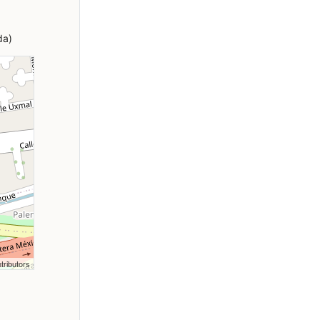
da)
tributors