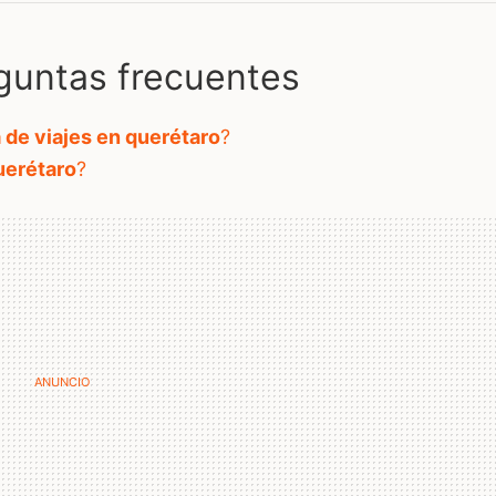
guntas frecuentes
 de viajes en querétaro
?
uerétaro
?